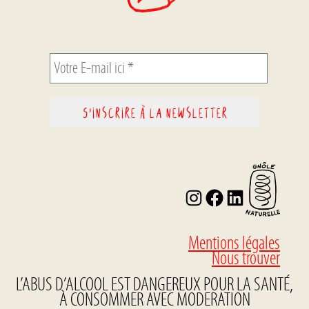
I
F
L
n
a
i
s
c
n
t
e
k
Mentions légales
a
b
e
Nous trouver
g
o
d
L’ABUS D’ALCOOL EST DANGEREUX POUR LA SANTÉ,
r
o
I
À CONSOMMER AVEC MODERATION
a
k
n