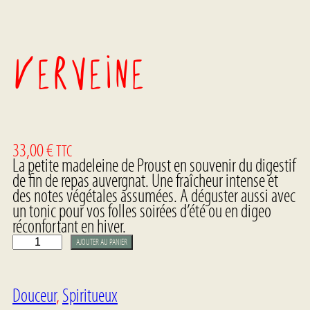
Verveine
33,00
€
TTC
La petite madeleine de Proust en souvenir du digestif
de fin de repas auvergnat. Une fraîcheur intense et
des notes végétales assumées. A déguster aussi avec
un tonic pour vos folles soirées d’été ou en digeo
réconfortant en hiver.
q
AJOUTER AU PANIER
u
a
n
Douceur
, 
Spiritueux
t