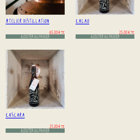
Atelier Distillation
Cacao
65,00
€
25,00
€
TTC
TTC
AJOUTER AU PANIER
AJOUTER AU PANIER
Cascara
25,00
€
TTC
AJOUTER AU PANIER