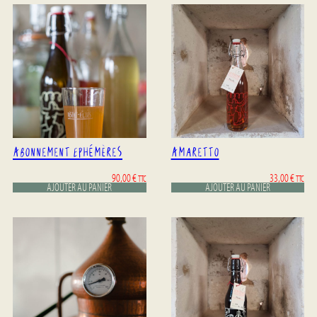
Abonnement Ephémères
Amaretto
90,00
€
33,00
€
TTC
TTC
AJOUTER AU PANIER
AJOUTER AU PANIER