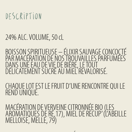
i
t
Description
é
d
e
V
24% ALC. VOLUME, 50 cL
e
r
BOISSON SPIRITUEUSE – ÉLIXIR SAUVAGE CONCOCTÉ
v
PAR MACÉRATION DE NOS TROUVAILLES PARFUMÉES
e
DANS UNE EAU DE VIE DE BIÈRE, LE TOUT
i
DÉLICATEMENT SUCRÉ AU MIEL REVALORISÉ.
n
e
CHAQUE LOT EST LE FRUIT D’UNE RENCONTRE QUI LE
REND UNIQUE.
MACÉRATION DE VERVEINE CITRONNÉE BIO (LES
AROMATIQUES DE RÉ,17), MIEL DE RECUP’ (L’ABEILLE
MELLOISE, MELLE, 79)