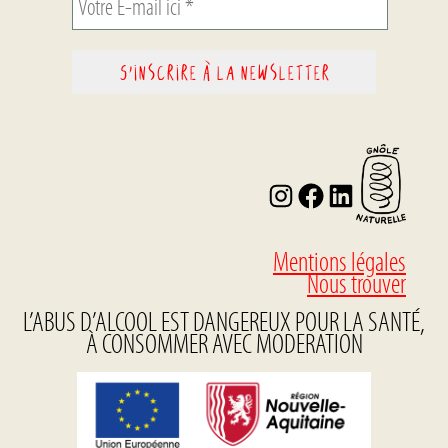
I
F
L
n
a
i
s
c
n
t
e
k
Mentions légales
a
b
e
Nous trouver
g
o
d
L’ABUS D’ALCOOL EST DANGEREUX POUR LA SANTÉ,
r
o
I
À CONSOMMER AVEC MODERATION
a
k
n
m